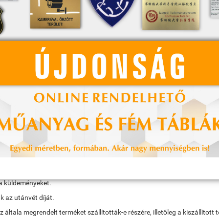
ag
3.600 Ft / csomag
ag
4.500 Ft / csomag
ag
5.500 Ft / csomag
ól kérjük érdeklődjenek e-mailben!
át, amin szerepelni fognak az utaláshoz szükséges adatok! Utalásnál kér
etén) megrendeléseket a következő munkanapon az ország teljes területén 
pont változhat.
hiszen a futár - a postáshoz hasonlóan - címről címre halad. A futáros s
 hanem egy terítőhálózaton keresztül jut el a címzetthez.
állítási címként célszerű napközbeni, munkahelyi címet megadni, de ebben 
em talál meg a megadott címen, értesítőt hagy és az értesítőben szereplő 
telt kiszállítást is tartalmazza).
 a küldeményeket.
k az utánvét díját.
z általa megrendelt terméket szállították-e részére, illetőleg a kiszállít