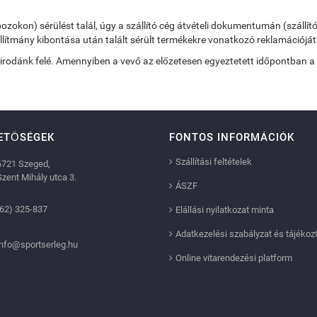
on) sérülést talál, úgy a szállító cég átvételi dokumentumán (szállítólevél
llítmány kibontása után talált sérült termékekre vonatkozó reklamációját
 irodánk felé. Amennyiben a vevő az előzetesen egyeztetett időpontban a kis
ETŐSÉGEK
FONTOS INFORMÁCIÓK
Szállítási feltételek
6721 Szeged,
Szent Mihály utca 3.
ÁSZF
(62) 325-837
Elállási nyilatkozat minta
Adatkezelési szabályzat és tájékoz
info@sportserleg.hu
Online vitarendezési platform