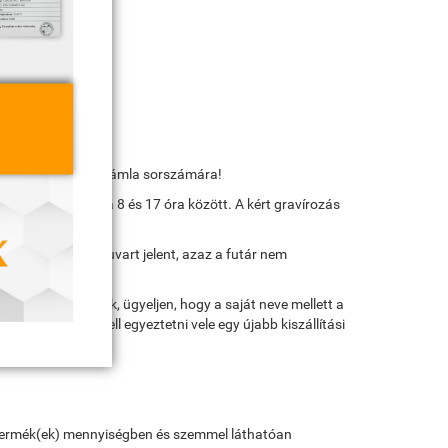
jük hivatkozzon a számla sorszámára!
házhoz szállítja 8 és 17 óra között. A kért gravírozás
zállítás nem célfuvart jelent, azaz a futár nem
az esetben kérjük, ügyeljen, hogy a saját neve mellett a
telefonszámon kell egyeztetni vele egy újabb kiszállítási
ott termék(ek) mennyiségben és szemmel láthatóan