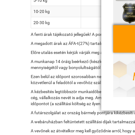
5-10 kg
2.800 Ft / csom
10-20 kg
3.200 Ft / csom
20-30 kg
3.800 Ft / csom
A fenti árak tájékozató jellegűek! A pontos szállítási díjr
A megadott árak az ÁFA-t(27%) tartalmazzák!
Előre utalás esetén kérjük várják meg a digitális száml
A munkanap 14 óráig beérkező (készleten lévő termék es
mennyiségétől vagy bonyolultságától függően ez az idő
Ezen belül az időpont szorosabban nem határozható meg, 
közvetlenül a feladótól a vevőhöz szállítja a küldeményt,
A kézbesítés legtöbbször munkaidőben történik, ezért sz
cég, vállalkozás nevét is adja meg. Amennyiben a futár n
időpontot (a szállítási költség az ilyen esetekben megismé
A futárszolgálat az ország bármely pontjára kikézbesíti
A webáruházban feltüntetett szállítási díjak tartalmazzá
A vevőnek az átvételkor meg kell győződnie arról, hogy a