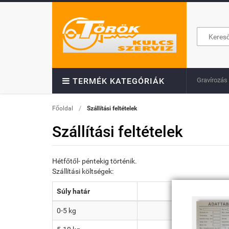
Gravírozás
TERMÉK KATEGÓRIÁK
/
Főoldal
Szállítási feltételek
Szállítási feltételek
Hétfőtől- péntekig történik.
Szállítási költségek:
Súly határ
Előre utalássa
0-5 kg
2.500 Ft / csom