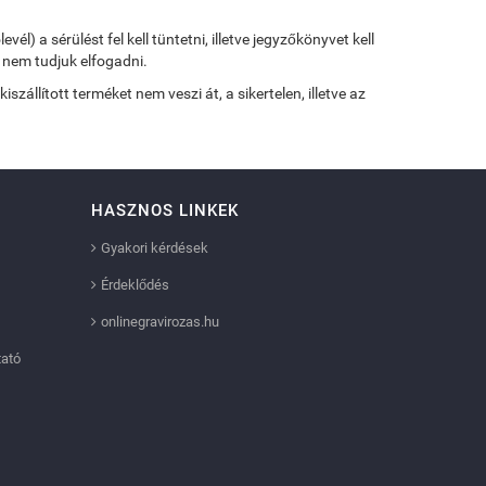
) a sérülést fel kell tüntetni, illetve jegyzőkönyvet kell
 nem tudjuk elfogadni.
zállított terméket nem veszi át, a sikertelen, illetve az
HASZNOS LINKEK
Gyakori kérdések
Érdeklődés
onlinegravirozas.hu
tató