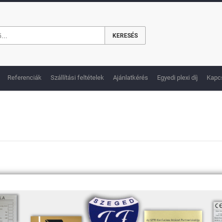
KERESÉS
Referenciák
Szállítási feltételek
Ajánlatkérés
Egyedi plexi díj
Kapc
l
Utánvéttel
ag
3.300 Ft / csomag