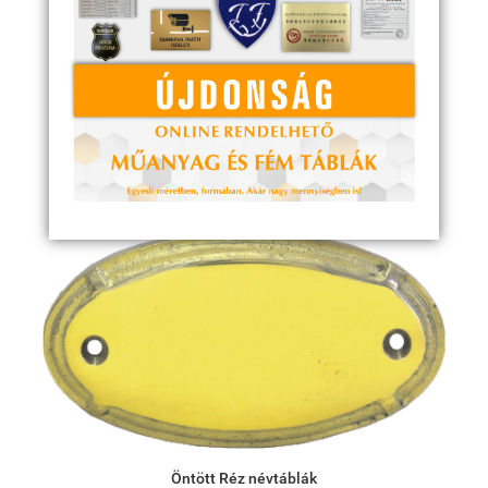
Macska és kutya biléták
Öntött Réz névtáblák