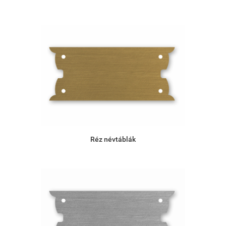
Réz névtáblák