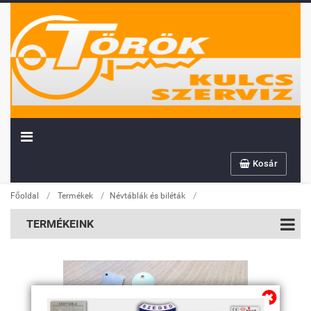
Kosár
/
/
/
Főoldal
Termékek
Névtáblák és biléták
TERMÉKEINK