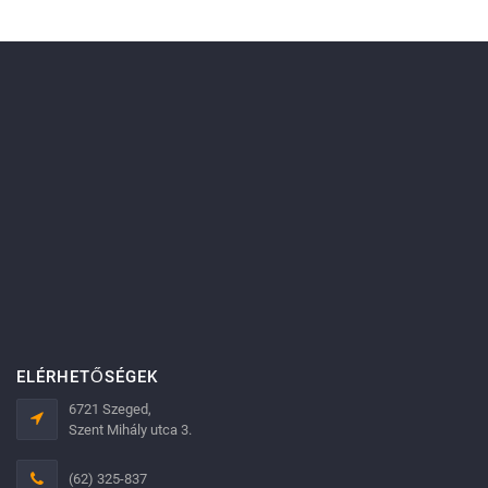
ELÉRHETŐSÉGEK
6721 Szeged,
Szent Mihály utca 3.
(62) 325-837