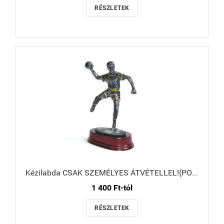
RÉSZLETEK
Kézilabda CSAK SZEMÉLYES ÁTVÉTELLEL!(POSTÁZNI NEM TUDJUK A FIGURÁT!)
1 400 Ft-tól
RÉSZLETEK