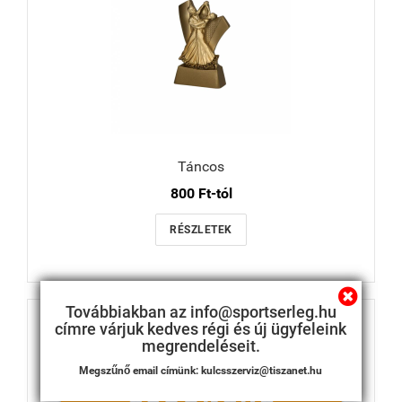
Táncos
800 Ft-tól
RÉSZLETEK
Továbbiakban az info@sportserleg.hu
címre várjuk kedves régi és új ügyfeleink
megrendeléseit.
Megszűnő email címünk: kulcsszerviz@tiszanet.hu