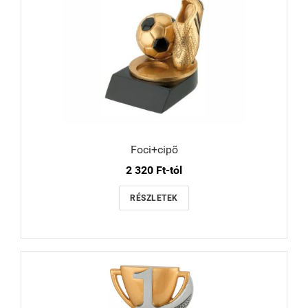
Foci+cipõ
2 320 Ft-tól
RÉSZLETEK