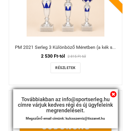
PM 2021 Serleg 3 Különböző Méretben (a kék színek árnyalatban eltérhetnek!)
2 530 Ft-tól
2 815 Ft-tól
RÉSZLETEK
Továbbiakban az info@sportserleg.hu
címre várjuk kedves régi és új ügyfeleink
megrendeléseit.
Megszűnő email címünk: kulcsszerviz@tiszanet.hu