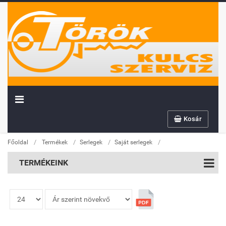
Kosár
/
/
/
/
Főoldal
Termékek
Serlegek
Saját serlegek
TERMÉKEINK