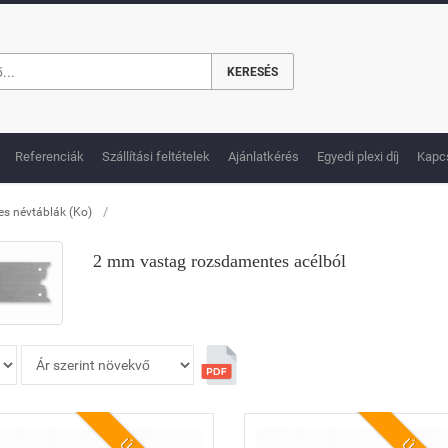
KERESÉS
Referenciák
Szállítási feltételek
Ajánlatkérés
Egyedi plexi díj
Kapc
/
s névtáblák (Ko)
2 mm vastag rozsdamentes acélból