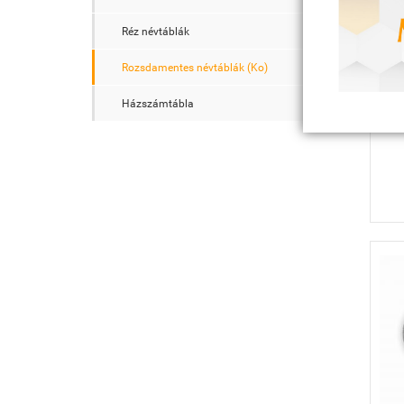
Réz névtáblák
Rozsdamentes névtáblák (Ko)
Házszámtábla
NK