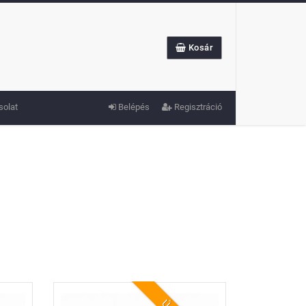
Kosár
solat
Belépés
Regisztráció