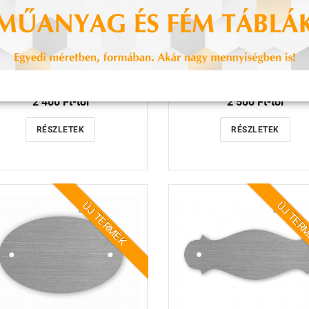
O3 rozsdamentes névtábla
NKO2 rozsdamentes névt
2 400 Ft-tól
2 500 Ft-tól
RÉSZLETEK
RÉSZLETEK
ÚJ TERMÉK
ÚJ TER