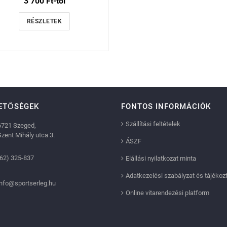
3 700 Ft-tól
RÉSZLETEK
ETŐSÉGEK
FONTOS INFORMÁCIÓK
Szállítási feltételek
6721 Szeged,
Szent Mihály utca 3.
ÁSZF
(62) 325-837
Elállási nyilatkozat minta
Adatkezelési szabályzat és tájékoz
info@sportserleg.hu
Online vitarendezési platform