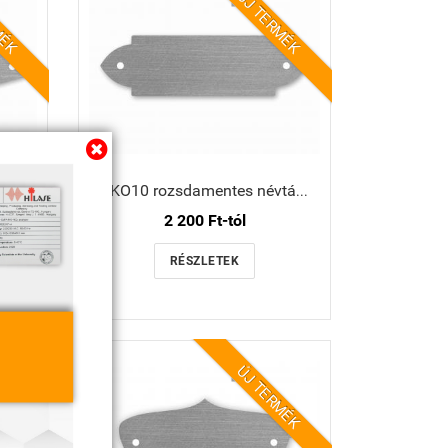
MÉK
ÚJ TERMÉK
ábla
NKO10 rozsdamentes névtábla
2 200 Ft-tól
RÉSZLETEK
MÉK
ÚJ TERMÉK