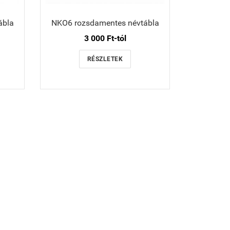
ábla
NKO6 rozsdamentes névtábla
3 000 Ft-tól
RÉSZLETEK