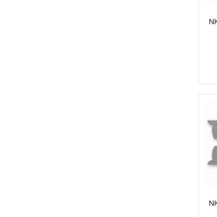
NK
NK