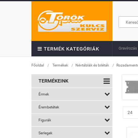
Gravírozás
TERMÉK KATEGÓRIÁK
/
/
/
Főoldal
Termékek
Névtáblák és biléták
Rozsdamente
TERMÉKEINK
Érmek
Érembetétek
Figurák
Serlegek