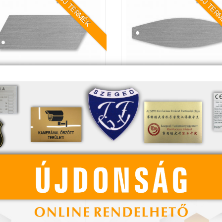
ÚJ TERMÉK
ÚJ TER
O7 rozsdamentes névtábla
NKO9 rozsdamentes névt
2 000 Ft-tól
2 000 Ft-tól
RÉSZLETEK
RÉSZLETEK
ÚJ TERMÉK
ÚJ TER