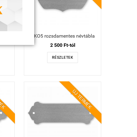
ábla
NKO5 rozsdamentes névtábla
2 500 Ft-tól
RÉSZLETEK
MÉK
ÚJ TERMÉK