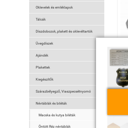
Oklevelek és emléklapok
Tálcák
Díszdobozok, plakett és oklevéltartók
Üvegdíszek
NK
Ajándék
Plakettek
Kiegészítők
Szárazbélyegző, Viaszpecsétnyomó
Névtáblák és biléták
Macska és kutya biléták
Öntött Réz névtáblák