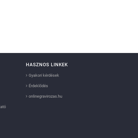
HASZNOS LINKEK
Gyakori kérdések
Érdeklődés
onlinegravirozas.hu
tató