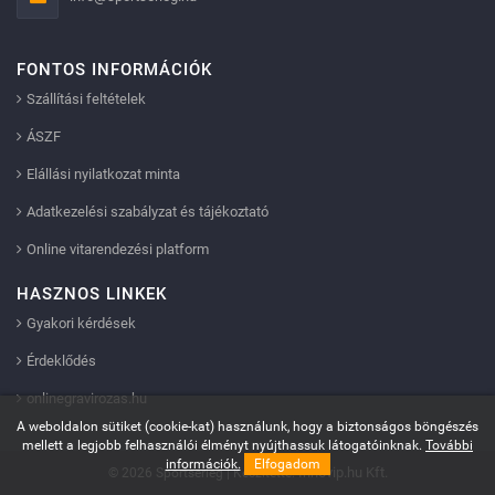
FONTOS INFORMÁCIÓK
Szállítási feltételek
ÁSZF
Elállási nyilatkozat minta
Adatkezelési szabályzat és tájékoztató
Online vitarendezési platform
HASZNOS LINKEK
Gyakori kérdések
Érdeklődés
onlinegravirozas.hu
A weboldalon sütiket (cookie-kat) használunk, hogy a biztonságos böngészés
mellett a legjobb felhasználói élményt nyújthassuk látogatóinknak.
További
információk.
Elfogadom
Innovip.hu Kft.
© 2026 Sportserleg | Készítette: