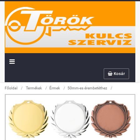
Kosár
/
/
/
/
Főoldal
Termékek
Érmek
50mm-es érembetéthez