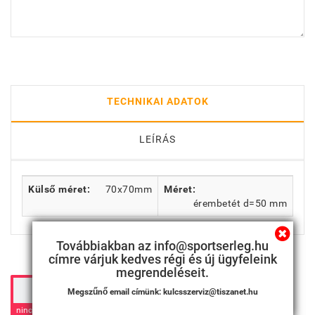
TECHNIKAI ADATOK
LEÍRÁS
Külső méret:
70x70mm
Méret:
érembetét d=50 mm
Továbbiakban az info@sportserleg.hu
címre várjuk kedves régi és új ügyfeleink
Válasszon érembetétet.
megrendeléseit.
Megszűnő email címünk: kulcsszerviz@tiszanet.hu
nincs
120 Ft
120 Ft
120 Ft