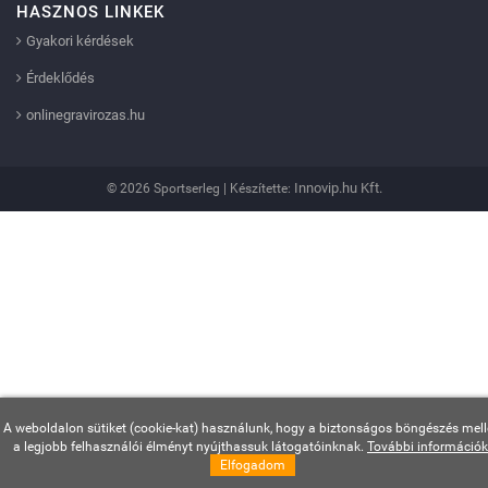
HASZNOS LINKEK
Gyakori kérdések
Érdeklődés
onlinegravirozas.hu
Innovip.hu Kft.
© 2026 Sportserleg | Készítette:
A weboldalon sütiket (cookie-kat) használunk, hogy a biztonságos böngészés mell
a legjobb felhasználói élményt nyújthassuk látogatóinknak.
További információk
Elfogadom