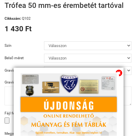
Trófea 50 mm-es érembetét tartóval
Cikkszám:
Q102
1 430 Ft
Szín
Belső méret
Gravírozás
Gravírozás szövege
Fájl feltöltése
Megjegyzés