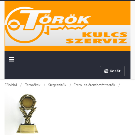
Kosár
/
/
/
/
Főoldal
Termékek
Kiegészítők
Érem- és érembetét tartók