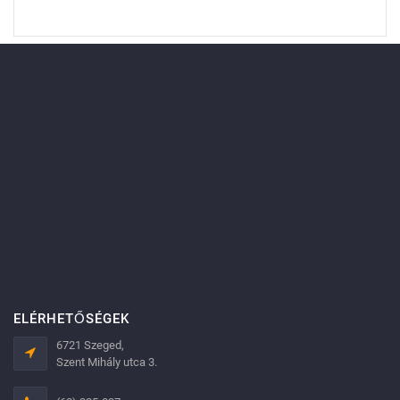
ELÉRHETŐSÉGEK
6721 Szeged,
Szent Mihály utca 3.