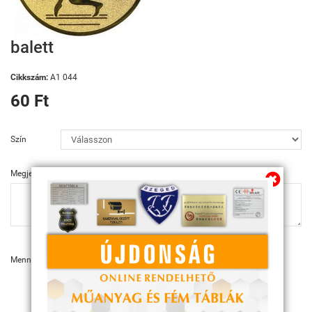
balett
Cikkszám:
A1 044
60 Ft
Szín
Megjegyzés
Mennyiség:
KOSÁRBA