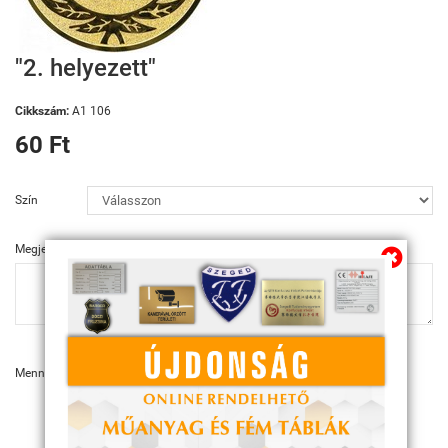
"2. helyezett"
Cikkszám:
A1 106
60 Ft
Szín
Megjegyzés
Mennyiség:
KOSÁRBA