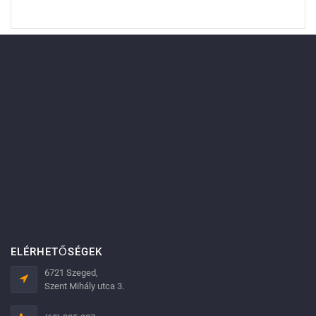
ELÉRHETŐSÉGEK
6721 Szeged,
Szent Mihály utca 3.