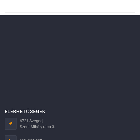
ELÉRHETŐSÉGEK
6721 Szeged,
Szent Mihály utca 3.