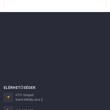
ELÉRHETŐSÉGEK
6721 Szeged,
Szent Mihály utca 3.