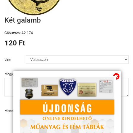
Továbbiakban az info@sportserleg.hu
címre várjuk kedves régi és új ügyfeleink
megrendeléseit.
Két galamb
Megszűnő email címünk: kulcsszerviz@tiszanet.hu
Cikkszám:
A2 174
120 Ft
Szín
Megjegyzés
Mennyiség:
KOSÁRBA