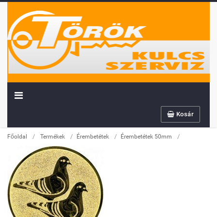
Kosár
/
/
/
/
Főoldal
Termékek
Érembetétek
Érembetétek 50mm