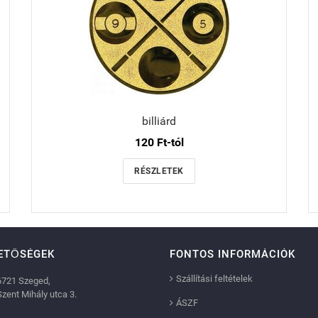
billiárd
120 Ft-tól
RÉSZLETEK
ETŐSÉGEK
FONTOS INFORMÁCIÓK
Szállítási feltételek
6721 Szeged,
Szent Mihály utca 3.
ÁSZF