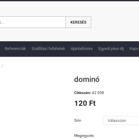
KERESÉS
Referenciák
Szállítási feltételek
Ajánlatkérés
Egyedi plexi díj
Kapc
/
dominó
Cikkszám:
A2 058
120 Ft
Szín
Megjegyzés