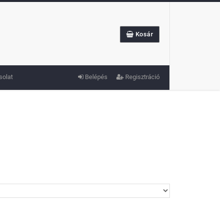
Kosár
solat
Belépés
Regisztráció