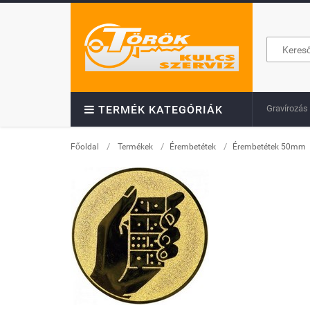
Gravírozás
TERMÉK KATEGÓRIÁK
/
/
/
Főoldal
Termékek
Érembetétek
Érembetétek 50mm