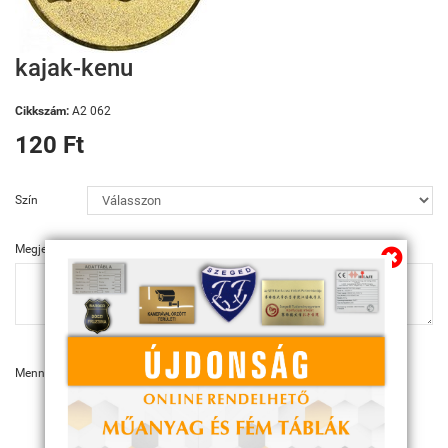
kajak-kenu
Cikkszám:
A2 062
120 Ft
Szín
Megjegyzés
Mennyiség:
KOSÁRBA