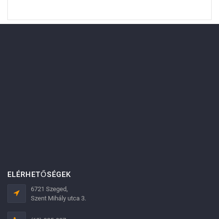
ELÉRHETŐSÉGEK
6721 Szeged,
Szent Mihály utca 3.