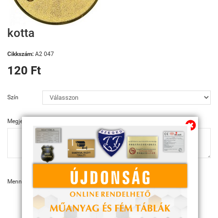
kotta
Cikkszám:
A2 047
120 Ft
Szín
Megjegyzés
Mennyiség:
KOSÁRBA