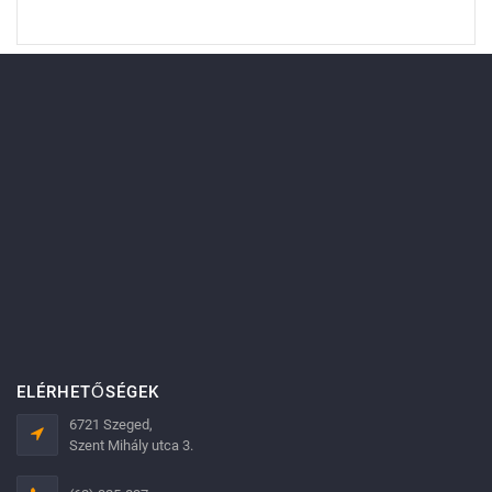
ELÉRHETŐSÉGEK
6721 Szeged,
Szent Mihály utca 3.