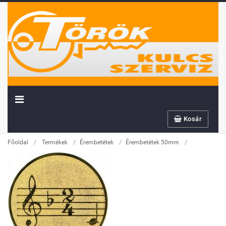
Kosár
/
/
/
/
Főoldal
Termékek
Érembetétek
Érembetétek 50mm
Továbbiakban az info@sportserleg.hu
címre várjuk kedves régi és új ügyfeleink
megrendeléseit.
Megszűnő email címünk: kulcsszerviz@tiszanet.hu