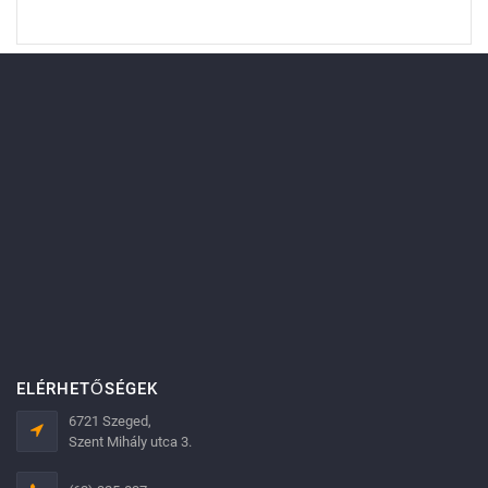
ELÉRHETŐSÉGEK
6721 Szeged,
Szent Mihály utca 3.