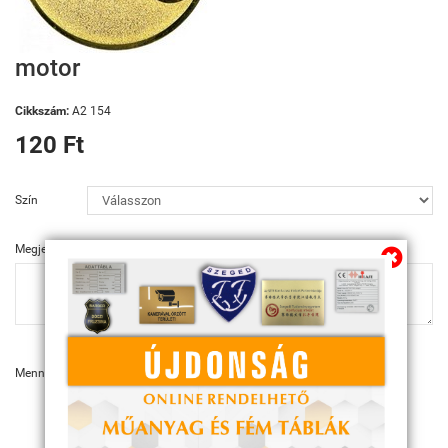
motor
Cikkszám:
A2 154
120 Ft
Szín
Megjegyzés
Mennyiség:
KOSÁRBA