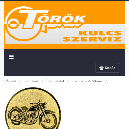
Kosár
/
/
/
/
Főoldal
Termékek
Érembetétek
Érembetétek 50mm
Továbbiakban az info@sportserleg.hu
címre várjuk kedves régi és új ügyfeleink
megrendeléseit.
Megszűnő email címünk: kulcsszerviz@tiszanet.hu