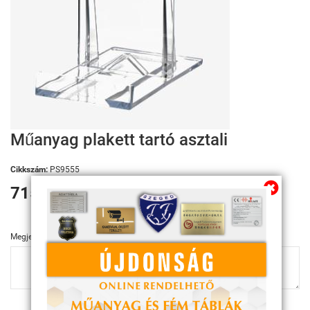
Műanyag plakett tartó asztali
Cikkszám:
PS9555
715 Ft
Megjegyzés