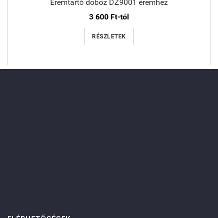
Éremtartó doboz DZ9001 éremhez
3 600 Ft-tól
RÉSZLETEK