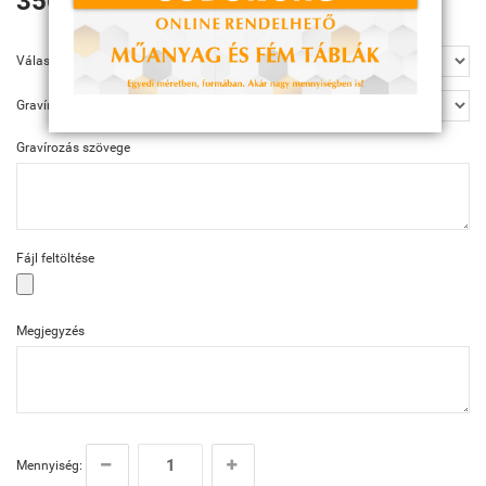
350 Ft
Választható méret
Gravírozás
Gravírozás szövege
Fájl feltöltése
Megjegyzés
Mennyiség: