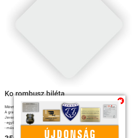
Továbbiakban az info@sportserleg.hu
címre várjuk kedves régi és új ügyfeleink
megrendeléseit.
Megszűnő email címünk: kulcsszerviz@tiszanet.hu
Ko rombusz biléta
Mérete: 26*26 mm
A gravírozás fekete színnel jelenik meg.
Javasolt szöveg:
- egyik oldalon telefonszám
- másik oldalon a kutya neve