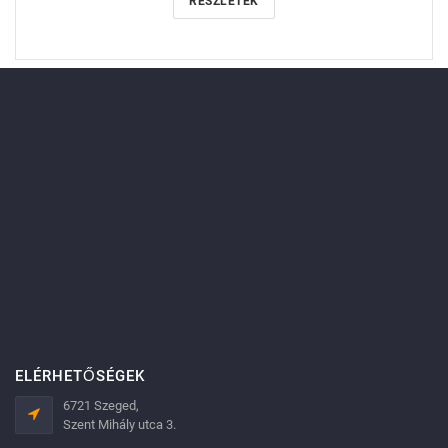
RÉSZLETEK
ELÉRHETŐSÉGEK
6721 Szeged,
Szent Mihály utca 3.