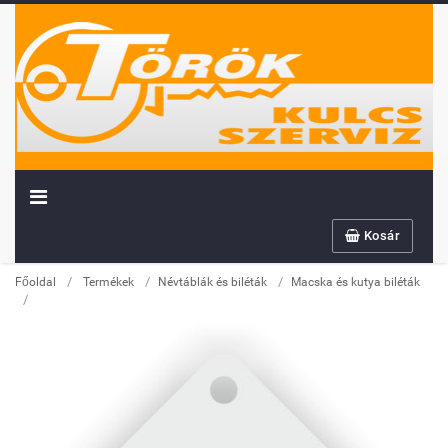
Kosár
/
/
/
Főoldal
Termékek
Névtáblák és biléták
Macska és kutya biléták
/