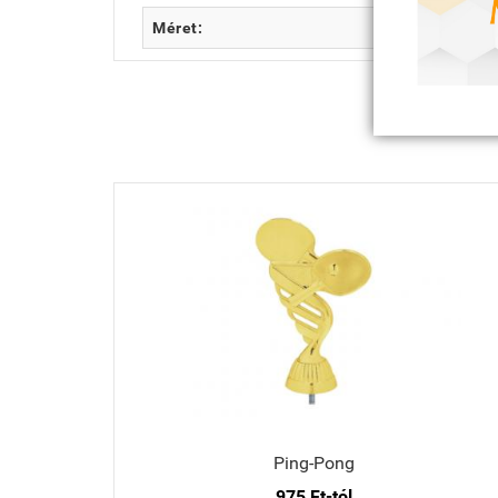
Méret:
Ping-Pong
975 Ft-tól