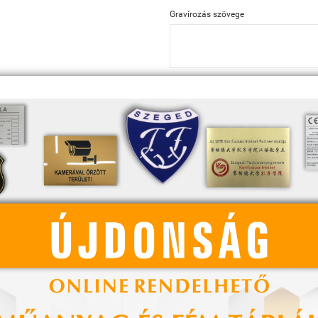
Gravírozás szövege
Fájl feltöltése
Megjegyzés
Mennyiség: