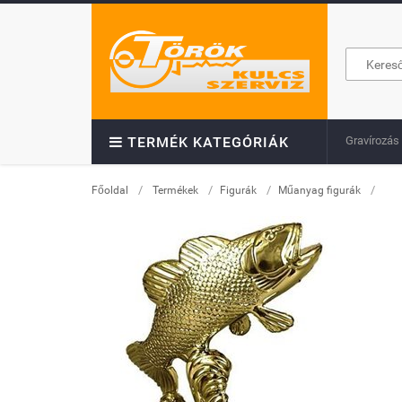
Gravírozás
TERMÉK KATEGÓRIÁK
/
/
/
/
Főoldal
Termékek
Figurák
Műanyag figurák
Továb