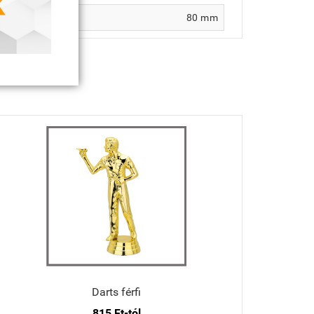
80 mm
Darts férfi
815 Ft-tól