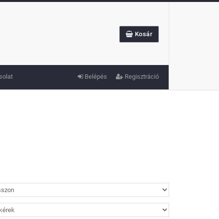
Kosár
solat
Belépés
Regisztráció
 és új