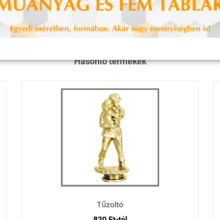
Hasonló termékek
Tűzoltó
820 Ft-tól