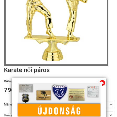
Karate női páros
Cikkszám:
FRP8024
790 Ft
Márvány talp
Gravírozás