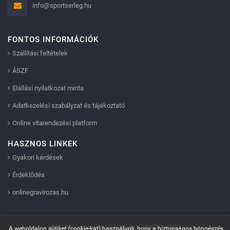
info@sportserleg.hu
FONTOS INFORMÁCIÓK
Szállítási feltételek
ÁSZF
Elállási nyilatkozat minta
Adatkezelési szabályzat és tájékoztató
Online vitarendezési platform
HASZNOS LINKEK
Gyakori kérdések
Érdeklődés
onlinegravirozas.hu
Innovip.hu Kft.
© 2026 Sportserleg | Készítette:
A weboldalon sütiket (cookie-kat) használunk, hogy a biztonságos böngészés