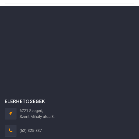
ELÉRHETŐSÉGEK
6721 Szeged,
Szent Mihály utca 3.
(62) 325-837