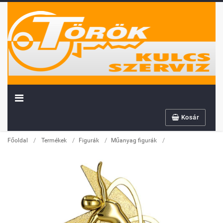
Továbbiakban az info@sportserleg.hu
Kosár
címre várjuk kedves régi és új ügyfeleink
megrendeléseit.
/
/
/
/
Főoldal
Termékek
Figurák
Műanyag figurák
Megszűnő email címünk: kulcsszerviz@tiszanet.hu