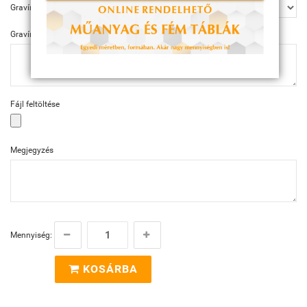
Gravírozás
Gravírozás szövege
Fájl feltöltése
Megjegyzés
Mennyiség:
KOSÁRBA