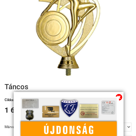
Táncos
Cikkszám:
F 273/G
1 640 Ft
Márvány talp