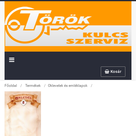
Továbbiakban az info@sportserleg.hu
címre várjuk kedves régi és új ügyfeleink
megrendeléseit.
Megszűnő email címünk: kulcsszerviz@tiszanet.hu
Kosár
/
/
/
Főoldal
Termékek
Oklevelek és emléklapok