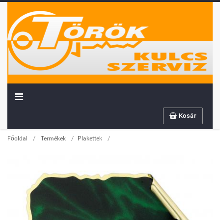
Kosár
/
/
/
Főoldal
Termékek
Plakettek