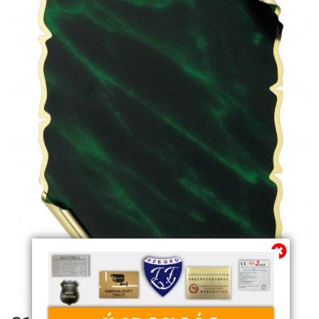
Továbbiakban az info@sportserleg.hu
címre várjuk kedves régi és új ügyfeleink
megrendeléseit.
Megszűnő email címünk: kulcsszerviz@tiszanet.hu