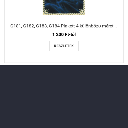
G181, G182, G183, G184 Plakett 4 különböző méretben
1 200 Ft-tól
RÉSZLETEK