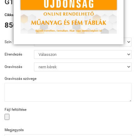
G191 Plakett
Cikkszám:
G191
850 Ft
Szín
Elrendezés
Gravírozás
Gravírozás szövege
Fájl feltöltése
Megjegyzés