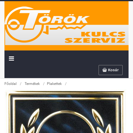
Kosár
/
/
/
Főoldal
Termékek
Plakettek