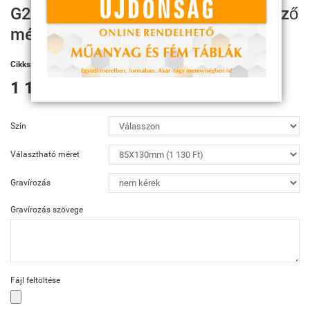
G241, G242, G243 Plakett 3 különböző
méretben
Cikkszám:
G241, G242, G243
1 130 Ft
Szín
Választható méret
Gravírozás
Gravírozás szövege
Fájl feltöltése