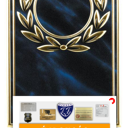
Továbbiakban az info@sportserleg.hu
címre várjuk kedves régi és új ügyfeleink
megrendeléseit.
Megszűnő email címünk: kulcsszerviz@tiszanet.hu