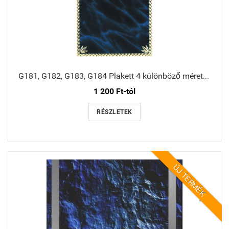
G181, G182, G183, G184 Plakett 4 különböző méretben
1 200 Ft-tól
RÉSZLETEK
ÚJ TERMÉK