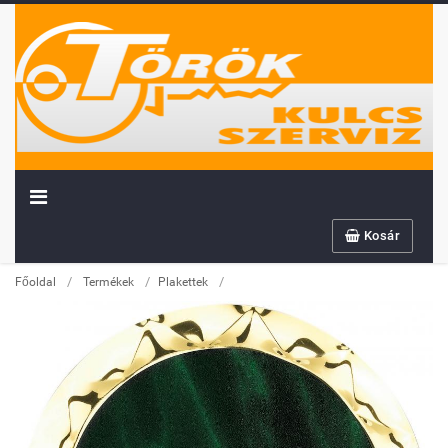
Kosár
/
/
/
Főoldal
Termékek
Plakettek