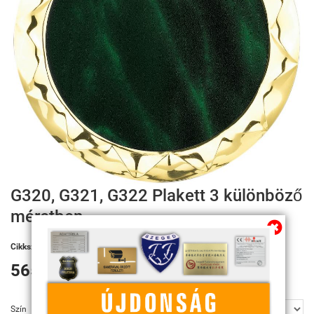
Továbbiakban az info@sportserleg.hu
címre várjuk kedves régi és új ügyfeleink
megrendeléseit.
Megszűnő email címünk: kulcsszerviz@tiszanet.hu
G320, G321, G322 Plakett 3 különböző
méretben
Cikkszám:
G320, G321, G322
565 Ft
Szín