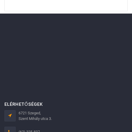
ELÉRHETŐSÉGEK
6721 Szeged,
Szent Mihály utca 3.
(62) 325-837