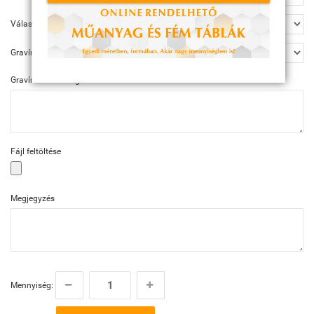
Választható méret
Gravírozás
Gravírozás szövege
Fájl feltöltése
Megjegyzés
Mennyiség: