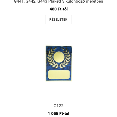
G441, G442, G443 Plakett 3 különböző méretben
480 Ft-tól
RÉSZLETEK
G122
1 055 Ft-tól