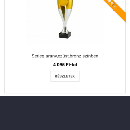
Serleg arany,ezüst,bronz színben
4 095 Ft-tól
RÉSZLETEK