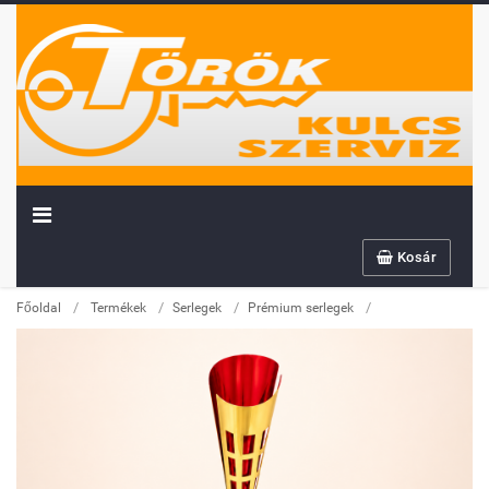
Kosár
/
/
/
/
Főoldal
Termékek
Serlegek
Prémium serlegek
Továbbiakban az info@sportserleg.hu
címre várjuk kedves régi és új ügyfeleink
megrendeléseit.
Megszűnő email címünk: kulcsszerviz@tiszanet.hu