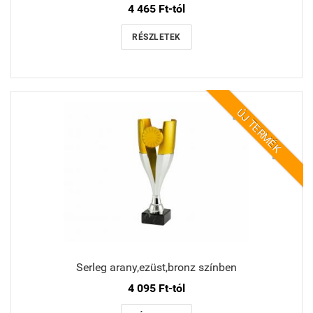
4 465 Ft-tól
RÉSZLETEK
ÚJ TERMÉK
Serleg arany,ezüst,bronz színben
4 095 Ft-tól