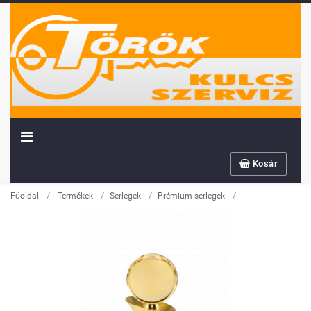
Kosár
/
/
/
/
Főoldal
Termékek
Serlegek
Prémium serlegek
Továbbiakban az info@sportserleg.hu
címre várjuk kedves régi és új ügyfeleink
megrendeléseit.
Megszűnő email címünk: kulcsszerviz@tiszanet.hu