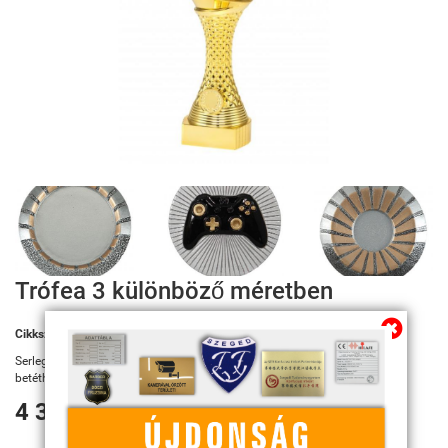
Trófea 3 különböző méretben
Cikkszám:
X101/P514, X102/P514, X103/P514
Serleghez választható 25 és 50 mm-es érembetét a megfelelő szűkítő
betéthez vagy E-Sport betét
4 320 Ft