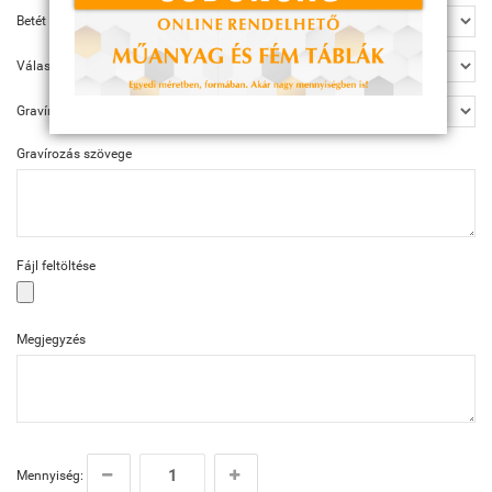
Betét
Választható méret
Gravírozás
Gravírozás szövege
Fájl feltöltése
Megjegyzés
Mennyiség: