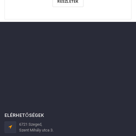
RÉSZLETEK
ELÉRHETŐSÉGEK
6721 Szeged,
Szent Mihály utca 3.