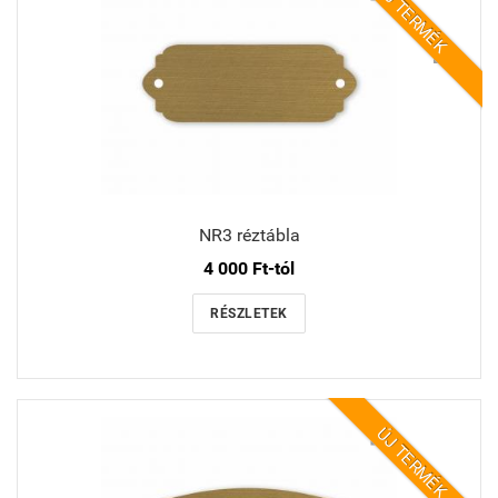
ÚJ TERMÉK
NR3 réztábla
4 000 Ft-tól
RÉSZLETEK
ÚJ TERMÉK