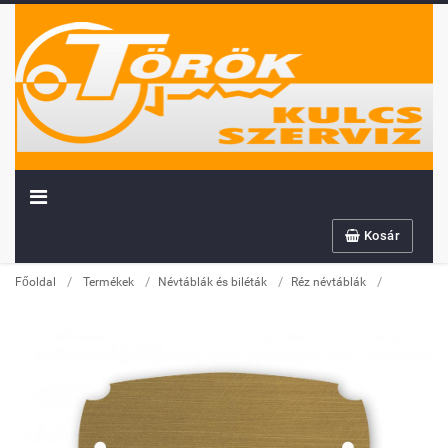
Kosár
/
/
/
/
Főoldal
Termékek
Névtáblák és biléták
Réz névtáblák
Továbbiakban az info@sportserleg.hu
címre várjuk kedves régi és új ügyfeleink
megrendeléseit.