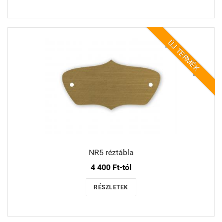
ÚJ TERMÉK
NR5 réztábla
4 400 Ft-tól
RÉSZLETEK