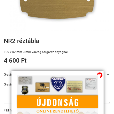
Megszűnő email címünk: kulcsszerviz@tiszanet.hu
NR2 réztábla
100 x 52 mm 3 mm vastag sárgaréz anyagból
4 600 Ft
Gravírozás
Gravírozás szövege
Fájl feltöltése