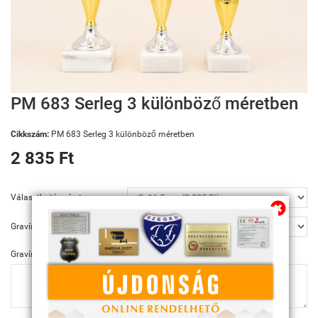
Továbbiakban az info@sportserleg.hu
címre várjuk kedves régi és új ügyfeleink
megrendeléseit.
Megszűnő email címünk: kulcsszerviz@tiszanet.hu
PM 683 Serleg 3 különböző méretben
Cikkszám:
PM 683 Serleg 3 különböző méretben
2 835 Ft
Választható méret
Gravírozás
Gravírozás szövege