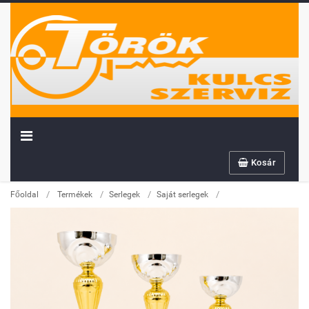
Kosár
/
/
/
/
Főoldal
Termékek
Serlegek
Saját serlegek