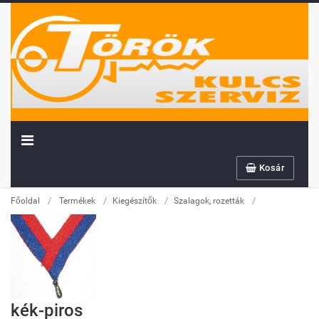
Továbbiakban az info@sportserleg.hu
címre várjuk kedves régi és új ügyfeleink
megrendeléseit.
Megszűnő email címünk: kulcsszerviz@tiszanet.hu
Kosár
/
/
/
/
Főoldal
Termékek
Kiegészítők
Szalagok, rozetták
kék-piros