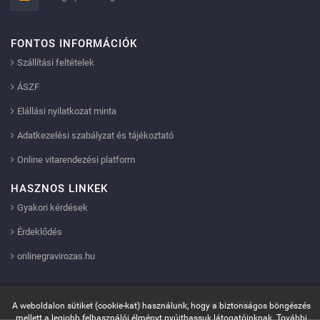
FONTOS INFORMÁCIÓK
Szállítási feltételek
ÁSZF
Elállási nyilatkozat minta
Adatkezelési szabályzat és tájékoztató
Online vitarendezési platform
HASZNOS LINKEK
Gyakori kérdések
Érdeklődés
onlinegravirozas.hu
Innovip.hu Kft.
© 2026 Sportserleg | Készítette:
A weboldalon sütiket (cookie-kat) használunk, hogy a biztonságos böngészés
mellett a legjobb felhasználói élményt nyújthassuk látogatóinknak.
További