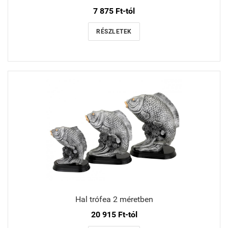
7 875 Ft-tól
RÉSZLETEK
Hal trófea 2 méretben
20 915 Ft-tól