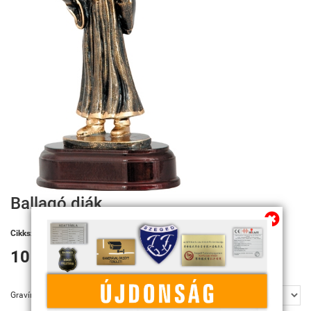
Ballagó diák
Cikkszám:
RF2271
10 000 Ft
Gravírozás