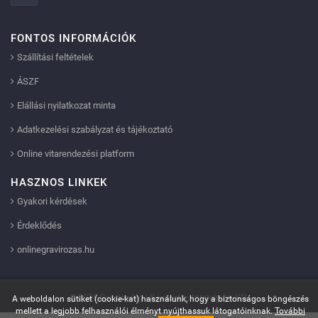
FONTOS INFORMÁCIÓK
Szállítási feltételek
ÁSZF
Elállási nyilatkozat minta
Adatkezelési szabályzat és tájékoztató
Online vitarendezési platform
HASZNOS LINKEK
Gyakori kérdések
Érdeklődés
onlinegravirozas.hu
Innovip.hu Kft.
© 2026 Sportserleg | Készítette:
A weboldalon sütiket (cookie-kat) használunk, hogy a biztonságos böngészés
mellett a legjobb felhasználói élményt nyújthassuk látogatóinknak.
További