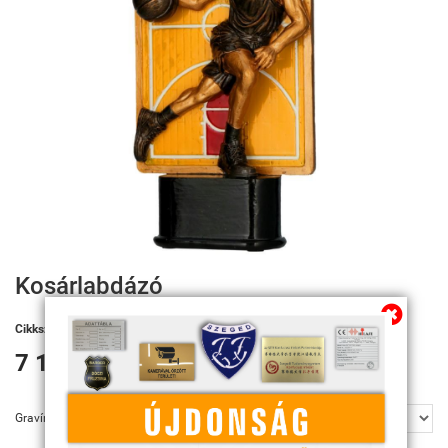
Kosárlabdázó
Cikkszám:
RFST 3063
7 140 Ft
Gravírozás