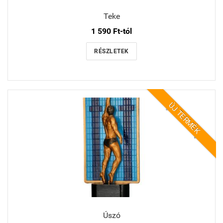
Teke
1 590 Ft-tól
RÉSZLETEK
ÚJ TERMÉK
Úszó