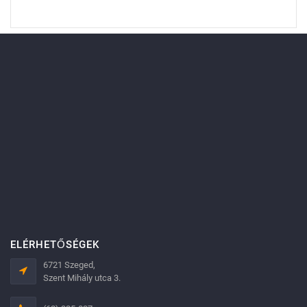
ELÉRHETŐSÉGEK
6721 Szeged,
Szent Mihály utca 3.