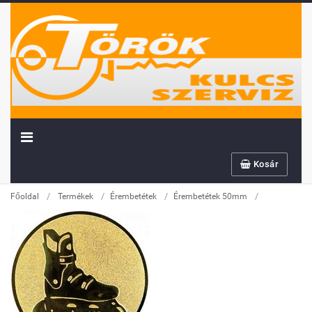
Kosár
/
/
/
/
Főoldal
Termékek
Érembetétek
Érembetétek 50mm
Továbbiakban az info@sportserleg.hu
címre várjuk kedves régi és új ügyfeleink
megrendeléseit.
Megszűnő email címünk: kulcsszerviz@tiszanet.hu