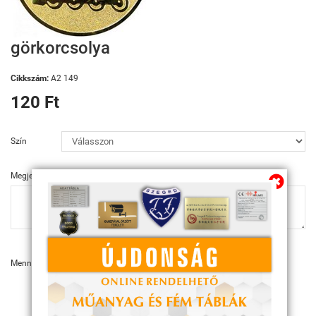
görkorcsolya
Cikkszám:
A2 149
120 Ft
Szín
Megjegyzés
Mennyiség:
KOSÁRBA