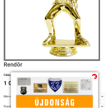
Rendõr
Cikkszám:
G618
1 090 Ft
Márvány talp
Gravírozás