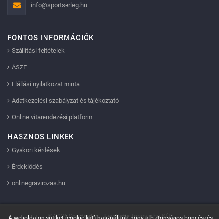
info@sportserleg.hu
FONTOS INFORMÁCIÓK
Szállítási feltételek
ÁSZF
Elállási nyilatkozat minta
Adatkezelési szabályzat és tájékoztató
Online vitarendezési platform
HASZNOS LINKEK
Gyakori kérdések
Érdeklődés
onlinegravirozas.hu
Innovip.hu Kft.
© 2026 Sportserleg | Készítette:
A weboldalon sütiket (cookie-kat) használunk, hogy a biztonságos böngészés