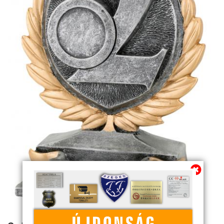
címre várjuk kedves régi és új ügyfeleink
megrendeléseit.
Megszűnő email címünk: kulcsszerviz@tiszanet.hu