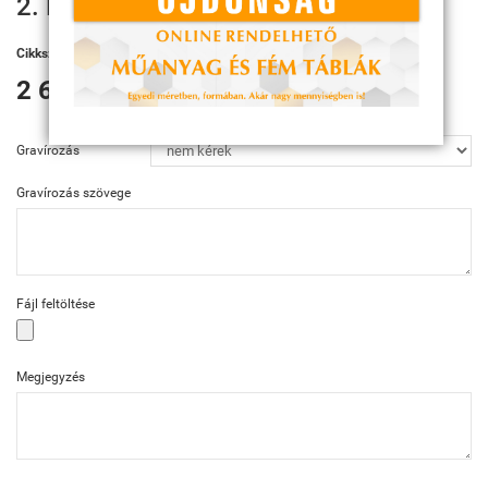
2. Helyezett
Cikkszám:
FG152 ZA/GG
2 675 Ft
Gravírozás
Gravírozás szövege
Fájl feltöltése
Megjegyzés