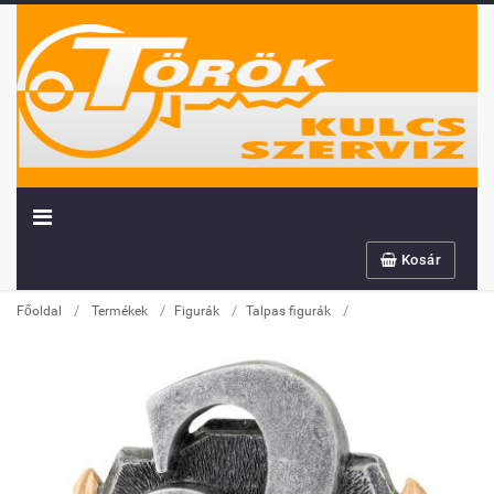
Kosár
/
/
/
/
Főoldal
Termékek
Figurák
Talpas figurák
Továbbiakban az info@sportserleg.hu