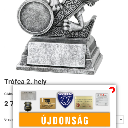
Trófea 2. hely
Cikkszám:
FG732
2 750 Ft
Gravírozás