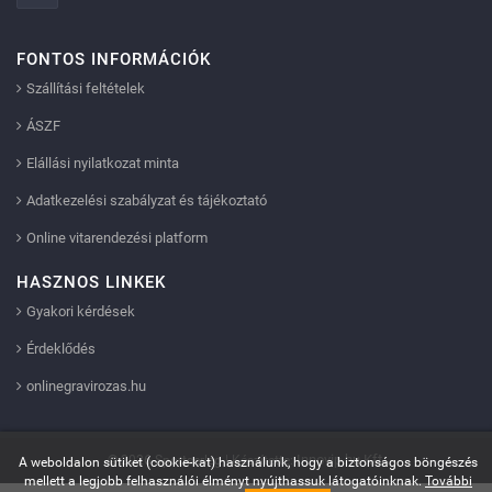
FONTOS INFORMÁCIÓK
Szállítási feltételek
ÁSZF
Elállási nyilatkozat minta
Adatkezelési szabályzat és tájékoztató
Online vitarendezési platform
HASZNOS LINKEK
Gyakori kérdések
Érdeklődés
onlinegravirozas.hu
Innovip.hu Kft.
© 2026 Sportserleg | Készítette:
A weboldalon sütiket (cookie-kat) használunk, hogy a biztonságos böngészés
mellett a legjobb felhasználói élményt nyújthassuk látogatóinknak.
További