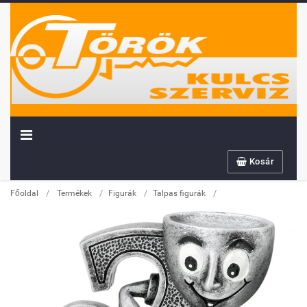
Kosár
/
/
/
/
Főoldal
Termékek
Figurák
Talpas figurák
Továbbiakban az info@sportserleg.hu
címre várjuk kedves régi és új ügyfeleink
megrendeléseit.
Megszűnő email címünk: kulcsszerviz@tiszanet.hu